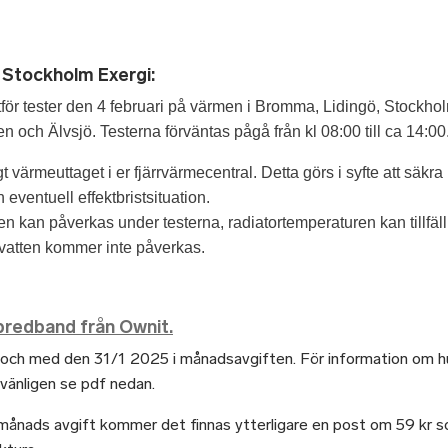
 Stockholm Exergi:
för tester den 4 februari på värmen i Bromma, Lidingö, Stockhol
och Älvsjö. Testerna förväntas pågå från kl 08:00 till ca 14:00
igt värmeuttaget i er fjärrvärmecentral. Detta görs i syfte att säk
en eventuell effektbristsituation.
n kan påverkas under testerna, radiatortemperaturen kan tillfäl
vatten kommer inte påverkas.
bredband från Ownit.
n och med den 31/1 2025 i månadsavgiften. För information om
vänligen se pdf nedan.
ånads avgift kommer det finnas ytterligare en post om 59 kr 