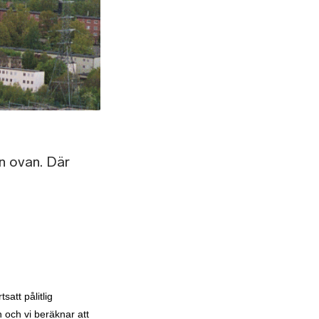
n ovan. Där
satt pålitlig
n och vi beräknar att