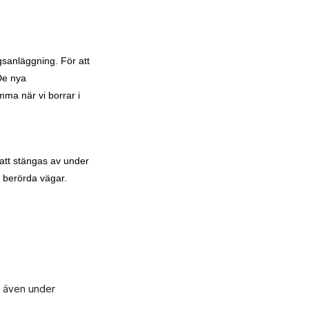
ngsanläggning. För att
 De nya
mma när vi borrar i
att stängas av under
på berörda vägar.
s även under