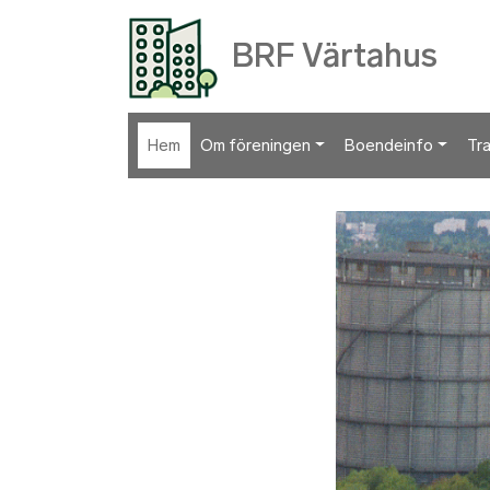
BRF Värtahus
Hem
Om föreningen
Boendeinfo
Tr