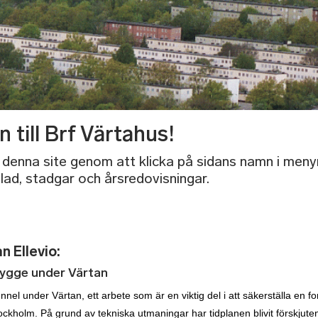
till Brf Värtahus!
 denna site genom att klicka på sidans namn i meny
-blad, stadgar och årsredovisningar.
n Ellevio:
bygge under Värtan
nnel under Värtan, ett arbete som är en viktig del i att säkerställa en fort
Stockholm. På grund av tekniska utmaningar har tidplanen blivit förskjute