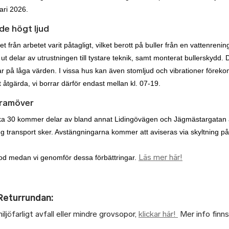
uari 2026.
e högt ljud
et från arbetet varit påtagligt, vilket berott på buller från en vattenreni
 ut delar av utrustningen till tystare teknik, samt monterat bullerskydd.
r på låga värden. I vissa hus kan även stomljud och vibrationer föreko
t åtgärda, vi borrar därför endast mellan kl. 07-19.
framöver
ka 30 kommer delar av bland annat Lidingövägen och Jägmästargatan 
 tung transport sker. Avstängningarna kommer att aviseras via skyltning 
Läs mer här!
amod medan vi genomför dessa förbättringar.
Returrundan:
ljöfarligt avfall eller mindre grovsopor,
klickar här!
Mer info finn