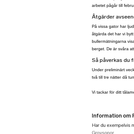
arbetet pågår till febr
Åtgärder avseend
På vissa gator har ljud
åtgärda det har vi bytt
bullermätningarna visa
berget. De är svåra at
Så påverkas du 
Under preliminärt vec
två till tre nätter då
Vi tackar för ditt tål
Information om 
Har du exempelvis mi
Grovsopor
.