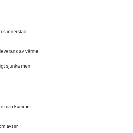
ms innerstad,
.
ra leverans av värme
ligt sjunka men
 hur man kommer
som avser