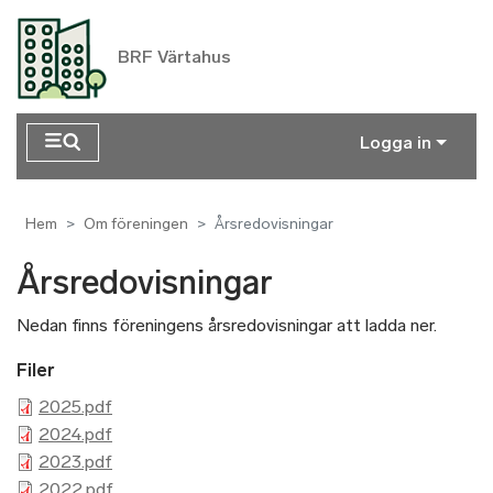
Hoppa till huvudinnehåll
BRF Värtahus
Logga in
Hem
Om föreningen
Årsredovisningar
Årsredovisningar
Nedan finns föreningens årsredovisningar att ladda ner.
Filer
2025.pdf
2024.pdf
2023.pdf
2022.pdf